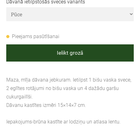
Dāvanā ietilpstošās sveces variants
Pieejams pasūtīšanai
Ielikt grozā
Maza, mīļa dāvana jebkuram. Ietilpst 1 bišu vaska svece,
2 eglītes rotājumi no bišu vaska un 4 dažādu garšu
cukurgailīši.
Dāvanu kastītes izmēri 15×14×7 cm.
Iepakojums-brūna kastīte ar lodziņu un atlasa lentu.