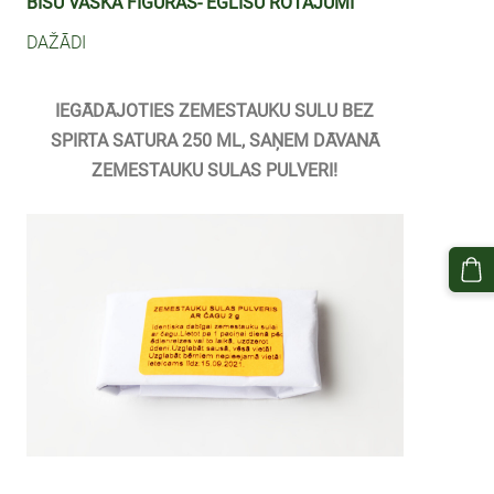
BIŠU VASKA FIGŪRAS- EGLĪŠU ROTĀJUMI
DAŽĀDI
IEGĀDĀJOTIES ZEMESTAUKU SULU BEZ
SPIRTA SATURA 250 ML, SAŅEM DĀVANĀ
ZEMESTAUKU SULAS PULVERI!