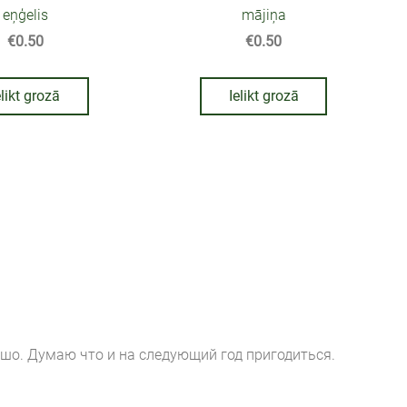
eņģelis
mājiņa
€0.50
€0.50
elikt grozā
Ielikt grozā
шо. Думаю что и на следующий год пригодиться.