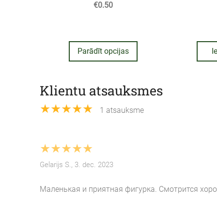
€0.50
Parādīt opcijas
I
Klientu atsauksmes
★★★★★
1 atsauksme
★★★★★
Gelarijs S., 3. dec. 2023
Маленькая и приятная фигурка. Смотрится хоро