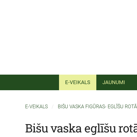
E-VEIKALS
JAUNUMI
E-VEIKALS
BIŠU VASKA FIGŪRAS- EGLĪŠU ROT
Bišu vaska eglīšu rot