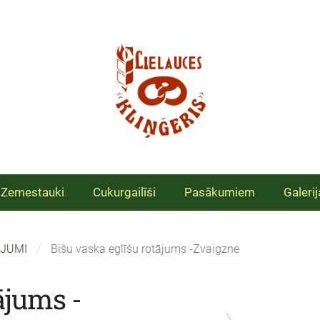
Zemestauki
Cukurgailīši
Pasākumiem
Galerij
ĀJUMI
Bišu vaska eglīšu rotājums -Zvaigzne
ājums -