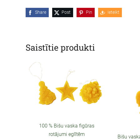
Share
Post
Pin
Ieteikt
Saistītie produkti
100 % Bišu vaska figūras
rotājumi eglītēm
Bišu vaska