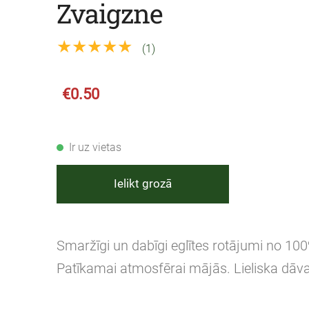
Zvaigzne
★★★★★
(1)
€0.50
Ir uz vietas
Ielikt grozā
Smaržīgi un dabīgi eglītes rotājumi no 10
Patīkamai atmosfērai mājās. Lieliska dāva