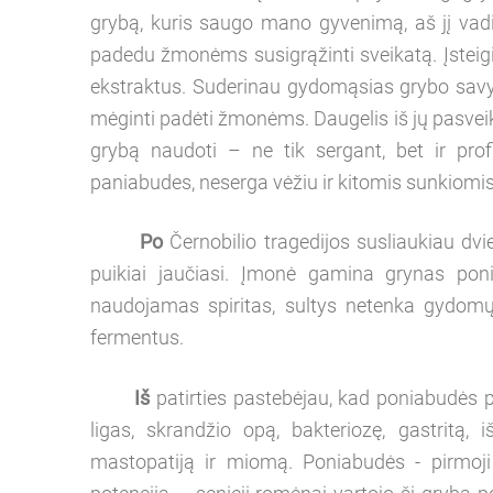
grybą, kuris saugo mano gyvenimą, aš jį vad
padedu žmonėms susigrąžinti sveikatą. Įsteigi
ekstraktus. Suderinau gydomąsias grybo savybe
mėginti padėti žmonėms. Daugelis iš jų pasvei
grybą naudoti – ne tik sergant, bet ir profi
paniabudes, neserga vėžiu ir kitomis sunkiomis
Po
Černobilio tragedijos susliaukiau dvie
puikiai jaučiasi. Įmonė gamina grynas poni
naudojamas spiritas, sultys netenka gydomųj
fermentus.
Iš
patirties pastebėjau, kad poniabudės pa
ligas, skrandžio opą, bakteriozę, gastritą, 
mastopatiją ir miomą. Poniabudės - pirmoji