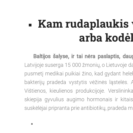
Kam rudaplaukis v
arba kodė
Baltijos šalyse, ir tai nėra paslaptis, d
Latvijoje suserga 15 000 žmonių, o Lietuvoje d
pusmetį medikai puikiai žino, kad gydant heleko
bakterijų pradeda vystytis vėžinės ląstelės. 
Vištienos, kieulienos produkcijoje. Verslini
skiepija gyvulius augimo hormonais ir kitais
suskėlėjai pripranta prie antibiotikų, pradeda m