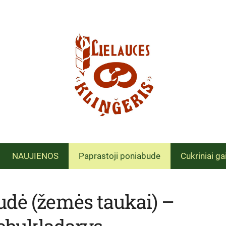
NAUJIENOS
Paprastoji poniabude
Cukriniai ga
udė (žemės taukai) –
tebukladarys