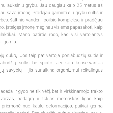
inu auksiniu grybu. Jau daugiau kaip 25 metus aš
au savo įmonę. Pradėjau gaminti šių grybų sultis ir
s, šaltinio vandenį, poilsio kompleksą ir pradėjau
ko. Įsteigęs įmonę mėginau visiems papasakoti, kaip
laktikai. Mano patirtis rodo, kad visi vartojantys
 ligomis.
jų dukrų. Jos taip pat vartoja poniabudžių sultis ir
abudžių sultis be spirito. Jei kaip konservantas
ų savybių – jis sunaikina organizmui reikalingus
deda ir gydo ne tik vėžį, bet ir virškinamojo trakto
išvaržas, podagrą ir tokias moteriškas ligas kaip
 priemonė nuo kaulų deformacijos, puikiai gerina