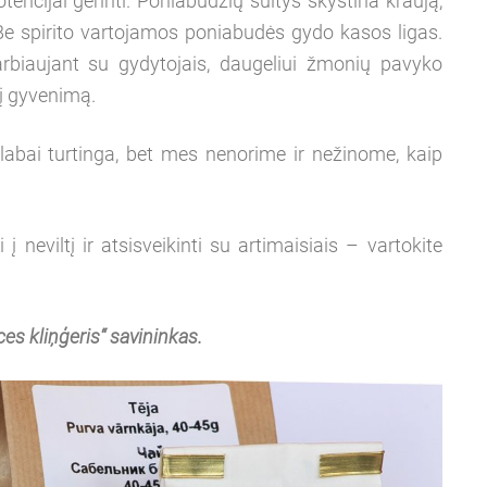
tencijai gerinti. Poniabudžių sultys skystina kraują,
e spirito vartojamos poniabudės gydo kasos ligas.
arbiaujant su gydytojais, daugeliui žmonių pavyko
tį gyvenimą.
abai turtinga, bet mes nenorime ir nežinome, kaip
i į neviltį ir atsisveikinti su artimaisiais – vartokite
ces kliņģeris“ savininkas.