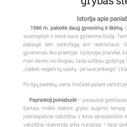
Istorija apie pan
1986 m. pakeitė daug gyvenimų ir likimų.
Č
susimąstyti ir keisti savo gyvenimo būdą. Tarn
pabaigė dėti sarkofagą ant reaktoriaus. 
gyvenimas liko praeityje. Gydytojai pranešė, ka
man darėsi vis blogiau, tada sutikau gydytoją 
„Vaikeli, negerk tų vaistų - jie tave pribaigs“. Į k
Po ilgų paieškų, viena močiutė patarė vartoti p
Paprastoji poniabudė
– pasaulyje greičiausi
Kartais miške stebint grybo augimo tempą 
įvairiaspalviai vabzdžiai ir kitos skraidančio
vabzdžiai išskrendą arba nuropoja – taigi gry