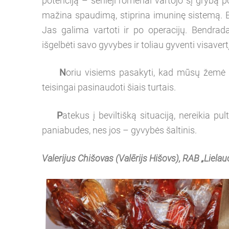
potenciją – senieji romėnai vartojo šį grybą po
mažina spaudimą, stiprina imuninę sistemą. B
Jas galima vartoti ir po operacijų. Bendrad
išgelbėti savo gyvybes ir toliau gyventi visaver
N
oriu visiems pasakyti, kad mūsų žemė l
teisingai pasinaudoti šiais turtais.
P
atekus į beviltišką situaciją, nereikia pult
paniabudes, nes jos – gyvybės šaltinis.
Valerijus Chišovas (Valērijs Hišovs), RAB „Lielau