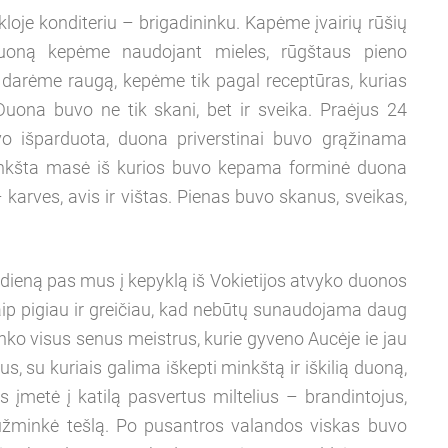
ykloje konditeriu – brigadininku. Kapėme įvairių rūšių
Duoną kepėme naudojant mieles, rūgštaus pieno
 darėme raugą, kepėme tik pagal receptūras, kurias
 Duona buvo ne tik skani, bet ir sveika. Praėjus 24
vo išparduota, duona priverstinai buvo grąžinama
minkšta masė iš kurios buvo kepama forminė duona
– karves, avis ir vištas. Pienas buvo skanus, sveikas,
ieną pas mus į kepyklą iš Vokietijos atvyko duonos
p pigiau ir greičiau, kad nebūtų sunaudojama daug
inko visus senus meistrus, kurie gyveno Aucėje ie jau
s, su kuriais galima iškepti minkštą ir iškilią duoną,
s įmetė į katilą pasvertus miltelius – brandintojus,
užminkė tešlą. Po pusantros valandos viskas buvo