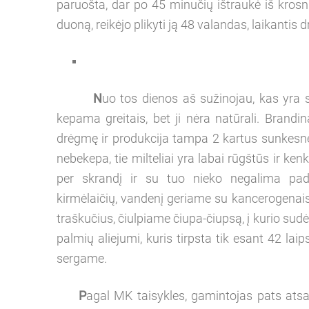
paruošta, dar po 45 minučių ištraukė iš kro
duoną, reikėjo plikyti ją 48 valandas, laikantis
N
uo tos dienos aš sužinojau, kas yra 
kepama greitais, bet ji nėra natūrali. Brand
drėgmę ir produkcija tampa 2 kartus sunkesnė
nebekepa, tie milteliai yra labai rūgštūs ir k
per skrandį ir su tuo nieko negalima pad
kirmėlaičių, vandenį geriame su kancerogenais 
traškučius, čiulpiame čiupa-čiupsą, į kurio sud
palmių aliejumi, kuris tirpsta tik esant 42 la
sergame.
P
agal MK taisykles, gamintojas pats atsa