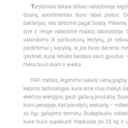
T
arybiniais laikais dirbau valstybinėje kep
duoną, asortimentas buvo labai platus. 
bakterijas, nes dirbome pagal Gostą. Plikėme,
tyrė ir rengė valstybinė maisto laboratorija.
valandoms iš parduotuvių lentynų, jei nebu
perdirbimui į kepyklą, iš jos buvo daroma 
(plytinė), kuria tetulės šerdavo savo gyvulius 
mėsa buvo skani ir sveika.
1991 metais, Atgimimo laikais, vieną grąžią d
kepimo technologas, kuris ėmė mus mokyti kai
elektros energijos, gauti gatavą produktą. Sus
buvo pensijoje, kad parodytų stebuklą – milteliu
su ilgu galiojimo terminu. Rudaplaukis vokieti
kurie buvo supakuoti maišuose po 25 kg ir 