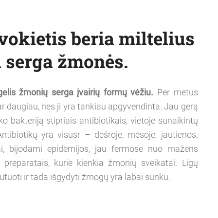
okietis beria miltelius
l serga žmonės.
augelis žmonių serga įvairių formų vėžiu.
Per metus
ar daugiau, nes ji yra tankiau apgyvendinta. Jau gerą
 bakteriją stipriais antibiotikais, vietoje sunaikintų
Antibiotikų yra visusr – dešroje, mėsoje, jautienos.
nkai, bijodami epidemijos, jau fermose nuo mažens
 preparatais, kurie kienkia žmonių sveikatai. Ligų
utuoti ir tada išgydyti žmogų yra labai sunku.