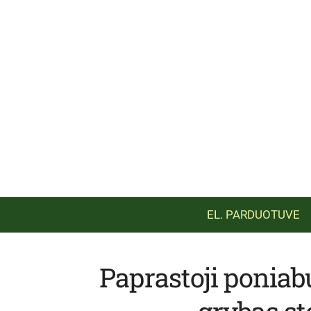
EL. PARDUOTUVE
Paprastoji poniab
grybas s