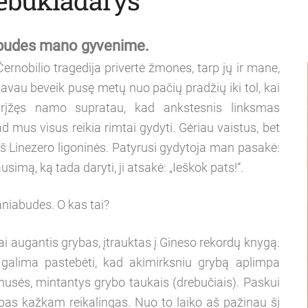
iabudes mano gyvenime.
ernobilio tragedija privertė žmones, tarp jų ir mane,
avau beveik pusę metų nuo pačių pradžių iki tol, kai
Grįžęs namo supratau, kad ankstesnis linksmas
d mus visus reikia rimtai gydyti. Gėriau vaistus, bet
iš Linezero ligoninės. Patyrusi gydytoja man pasakė:
lausimą, ką tada daryti, ji atsakė: „Ieškok pats!“.
aniabudes. O kas tai?
ai augantis grybas, įtrauktas į Gineso rekordų knygą.
galima pastebėti, kad akimirksniu grybą aplimpa
s musės, mintantys grybo taukais (drebučiais). Paskui
bas kažkam reikalingas. Nuo to laiko aš pažinau šį