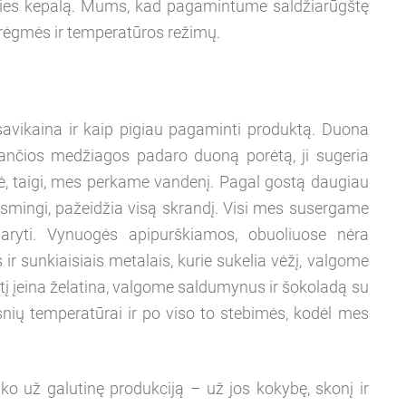
snies kepalą. Mums, kad pagamintume saldžiarūgštę
 drėgmės ir temperatūros režimų.
savikaina ir kaip pigiau pagaminti produktą. Duona
inančios medžiagos padaro duoną porėtą, ji sugeria
, taigi, mes perkame vandenį. Pagal gostą daugiau
enksmingi, pažeidžia visą skrandį. Visi mes susergame
aryti. Vynuogės apipurškiamos, obuoliuose nėra
ir sunkiaisiais metalais, kurie sukelia vėžį, valgome
ėtį įeina želatina, valgome saldumynus ir šokoladą su
ipsnių temperatūrai ir po viso to stebimės, kodėl mes
ko už galutinę produkciją – už jos kokybę, skonį ir